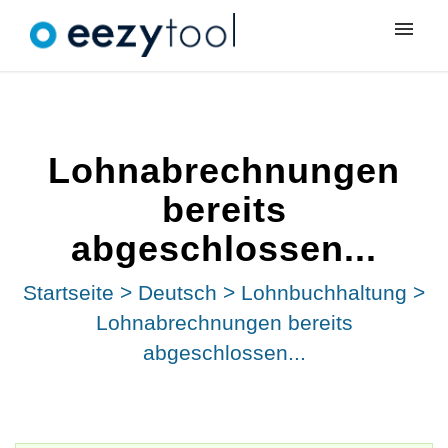
Meine Tickets
Neues Ticket
Lohnabrechnungen
Anmeldung
bereits
abgeschlossen...
Startseite
>
Deutsch
>
Lohnbuchhaltung
>
Lohnabrechnungen bereits
abgeschlossen...