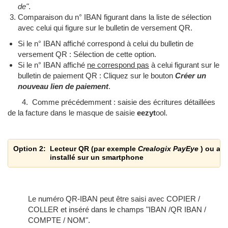
de"
.
Comparaison du n° IBAN figurant dans la liste de sélection
avec celui qui figure sur le bulletin de versement QR.
Si le n° IBAN affiché correspond à celui du bulletin de
versement QR : Sélection de cette option.
Si le n° IBAN affiché
ne correspond pas
à celui figurant sur le
bulletin de paiement QR : Cliquez sur le bouton
Créer un
nouveau lien de paiement
.
4. Comme précédemment : saisie des écritures détaillées
de la facture dans le masque de saisie
eezyt
ool.
Option 2:  Lecteur QR (par exemple 
Crealogix PayEye
 ) ou ap
                  installé sur un smartphone
Le numéro QR-IBAN peut être saisi avec COPIER /
COLLER et inséré dans le champs "IBAN /QR IBAN /
COMPTE / NOM".