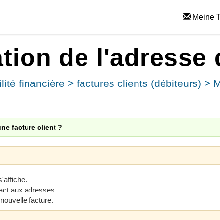
Meine T
tion de l'adresse 
ité financière
>
factures clients (débiteurs)
>
M
ne facture client ?
s'affiche.
tact aux adresses.
e nouvelle facture.