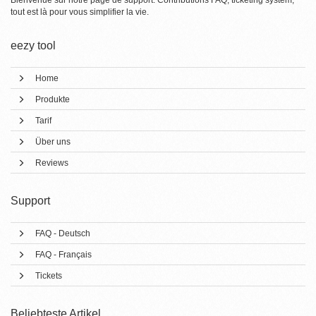
Bienvenue sur notre page de support. Contributions FAQ, ticketing system,
tout est là pour vous simplifier la vie.
eezy tool
Home
Produkte
Tarif
Über uns
Reviews
Support
FAQ - Deutsch
FAQ - Français
Tickets
Beliebteste Artikel