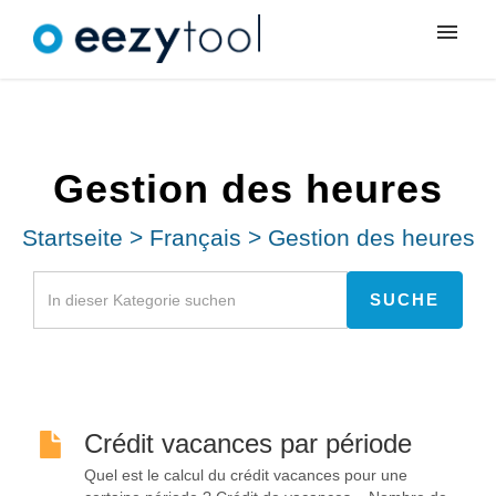
Meine Tickets
Neues Ticket
Gestion des heures
Anmeldung
Startseite
>
Français
>
Gestion des heures
Crédit vacances par période
Quel est le calcul du crédit vacances pour une